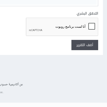
التحقق البشري
أضف التقرير
عن أكاديمية حسوب
se.