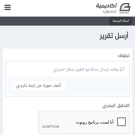
أسئلة البرمجة
أرسل تقرير
تبليغك
يمكنك إرسال رسالة مع التقرير بشكل اختياري
أضف صورة من رابط خارجي
التحقق البشري