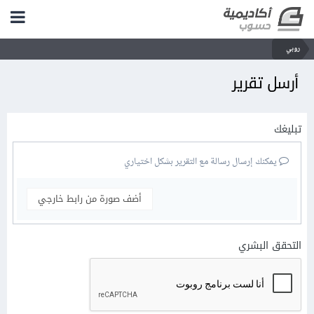
روبي
أرسل تقرير
تبليغك
يمكنك إرسال رسالة مع التقرير بشكل اختياري
أضف صورة من رابط خارجي
التحقق البشري