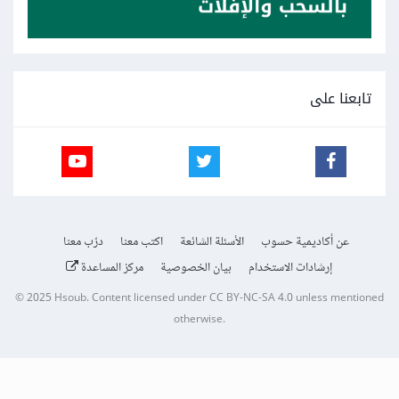
تابعنا على
عن أكاديمية حسوب
الأسئلة الشائعة
اكتب معنا
درّب معنا
إرشادات الاستخدام
بيان الخصوصية
مركز المساعدة
© 2025
Hsoub
.
Content licensed under
CC BY-NC-SA 4.0
unless mentioned
otherwise.