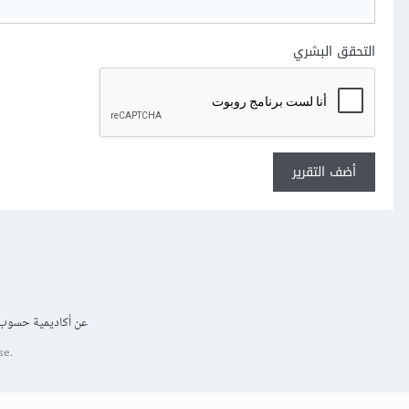
التحقق البشري
أضف التقرير
عن أكاديمية حسوب
se.