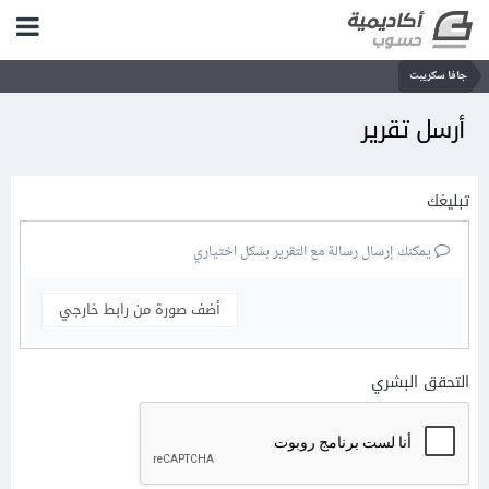
جافا سكريبت
أرسل تقرير
تبليغك
يمكنك إرسال رسالة مع التقرير بشكل اختياري
أضف صورة من رابط خارجي
التحقق البشري