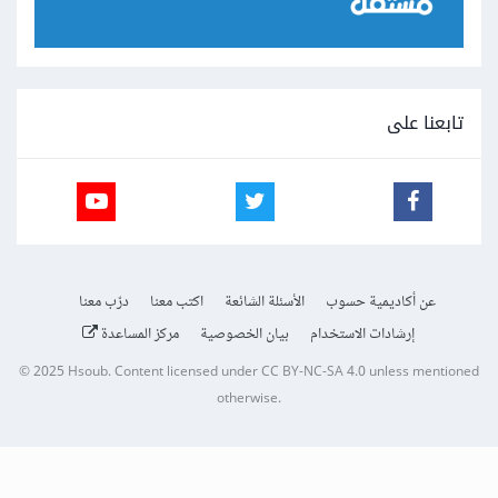
تابعنا على
عن أكاديمية حسوب
الأسئلة الشائعة
اكتب معنا
درّب معنا
إرشادات الاستخدام
بيان الخصوصية
مركز المساعدة
© 2025
Hsoub
.
Content licensed under
CC BY-NC-SA 4.0
unless mentioned
otherwise.