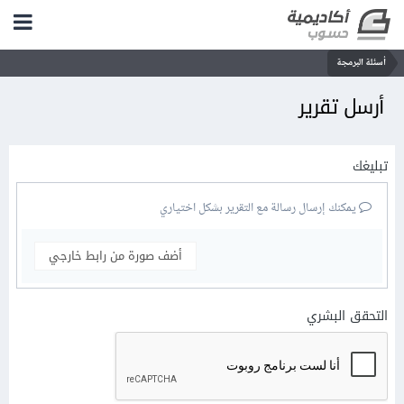
أسئلة البرمجة
أرسل تقرير
تبليغك
يمكنك إرسال رسالة مع التقرير بشكل اختياري
أضف صورة من رابط خارجي
التحقق البشري