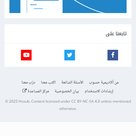
تابعنا على
عن أكاديمية حسوب
الأسئلة الشائعة
اكتب معنا
درّب معنا
إرشادات الاستخدام
بيان الخصوصية
مركز المساعدة
© 2025
Hsoub
.
Content licensed under
CC BY-NC-SA 4.0
unless mentioned
otherwise.