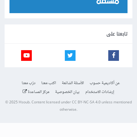
تابعنا على
عن أكاديمية حسوب
الأسئلة الشائعة
اكتب معنا
درّب معنا
إرشادات الاستخدام
بيان الخصوصية
مركز المساعدة
© 2025
Hsoub
.
Content licensed under
CC BY-NC-SA 4.0
unless mentioned
otherwise.