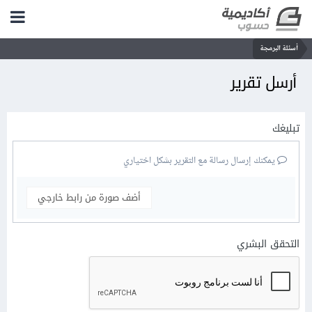
أسئلة البرمجة
أرسل تقرير
تبليغك
يمكنك إرسال رسالة مع التقرير بشكل اختياري
أضف صورة من رابط خارجي
التحقق البشري