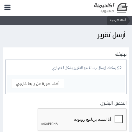
أسئلة البرمجة
أرسل تقرير
تبليغك
يمكنك إرسال رسالة مع التقرير بشكل اختياري
أضف صورة من رابط خارجي
التحقق البشري