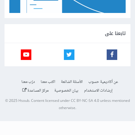
تابعنا على
عن أكاديمية حسوب
الأسئلة الشائعة
اكتب معنا
درّب معنا
إرشادات الاستخدام
بيان الخصوصية
مركز المساعدة
© 2025
Hsoub
.
Content licensed under
CC BY-NC-SA 4.0
unless mentioned
otherwise.