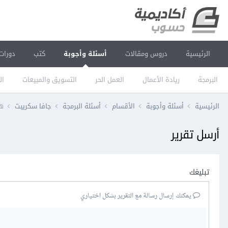
الرئيسية
دروس ومقالات
أسئلة وأجوبة
كتب
دورات
البرمجة
ريادة الأعمال
العمل الحر
التسويق والمبيعات
ال
الرئيسية
أسئلة وأجوبة
الأقسام
أسئلة البرمجة
جافا سكريبت
هل
أرسل تقرير
تبليغك
يمكنك إرسال رسالة مع التقرير بشكل اختياري