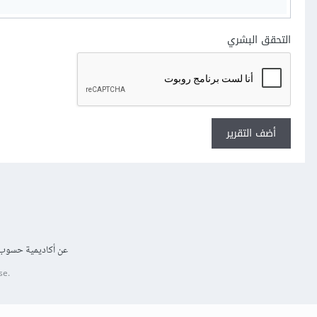
التحقق البشري
أضف التقرير
عن أكاديمية حسوب
se.