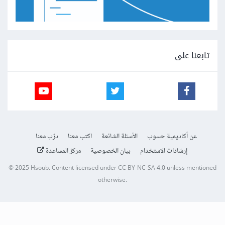
تابعنا على
عن أكاديمية حسوب
الأسئلة الشائعة
اكتب معنا
درّب معنا
إرشادات الاستخدام
بيان الخصوصية
مركز المساعدة
© 2025
Hsoub
.
Content licensed under
CC BY-NC-SA 4.0
unless mentioned
otherwise.