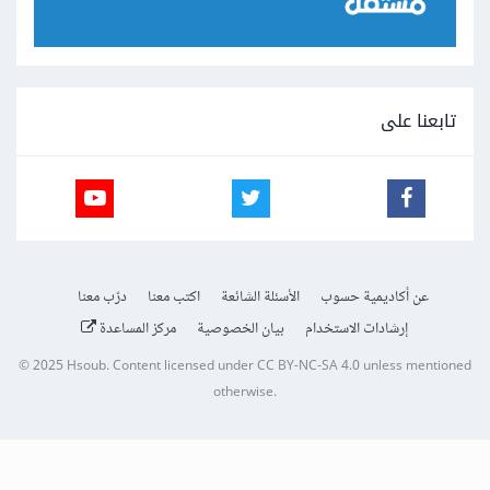
تابعنا على
عن أكاديمية حسوب
الأسئلة الشائعة
اكتب معنا
درّب معنا
إرشادات الاستخدام
بيان الخصوصية
مركز المساعدة
© 2025
Hsoub
.
Content licensed under
CC BY-NC-SA 4.0
unless mentioned
otherwise.