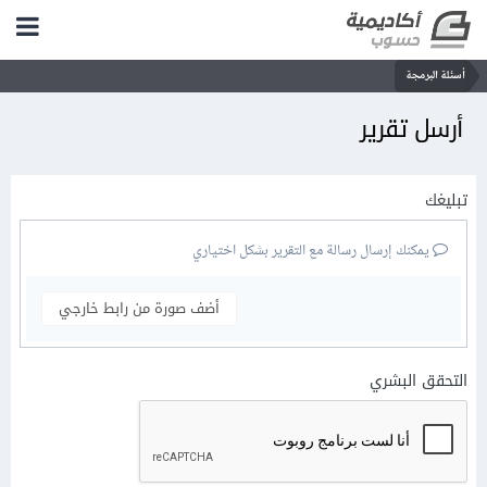
أسئلة البرمجة
أرسل تقرير
تبليغك
يمكنك إرسال رسالة مع التقرير بشكل اختياري
أضف صورة من رابط خارجي
التحقق البشري