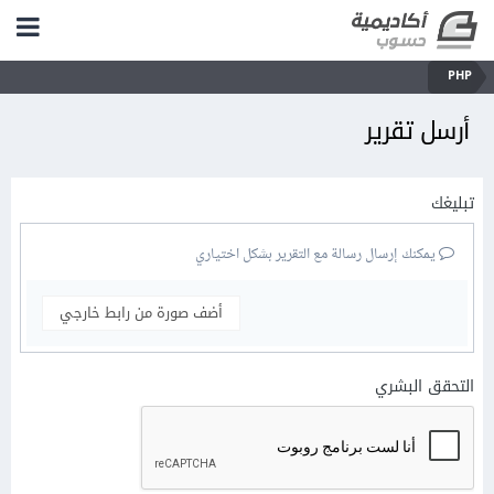
PHP
أرسل تقرير
تبليغك
يمكنك إرسال رسالة مع التقرير بشكل اختياري
أضف صورة من رابط خارجي
التحقق البشري