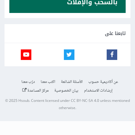
تابعنا على
عن أكاديمية حسوب
الأسئلة الشائعة
اكتب معنا
درّب معنا
إرشادات الاستخدام
بيان الخصوصية
مركز المساعدة
© 2025
Hsoub
.
Content licensed under
CC BY-NC-SA 4.0
unless mentioned
otherwise.