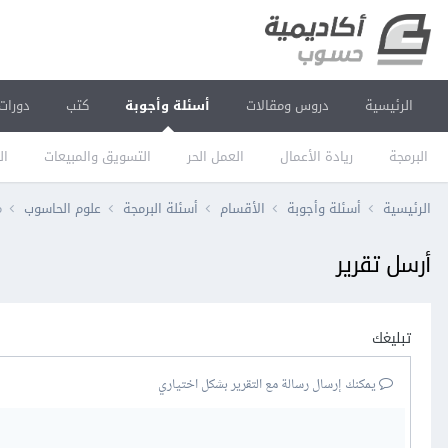
الرئيسية
دروس ومقالات
أسئلة وأجوبة
كتب
دورات
البرمجة
ريادة الأعمال
العمل الحر
التسويق والمبيعات
ال
الرئيسية
أسئلة وأجوبة
الأقسام
أسئلة البرمجة
علوم الحاسوب
م
أرسل تقرير
تبليغك
يمكنك إرسال رسالة مع التقرير بشكل اختياري