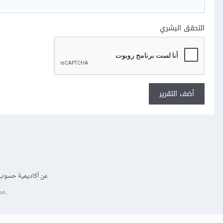
التحقق البشري
أضف التقرير
عن أكاديمية حسوب
se.