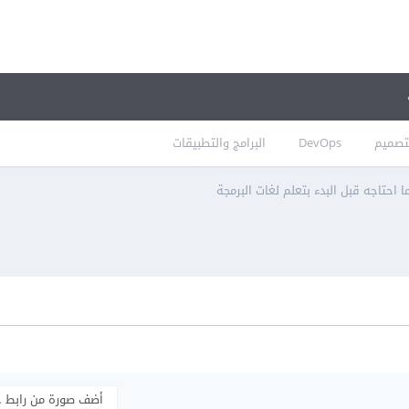
تصميم
DevOps
البرامج والتطبيقات
ا احتاجه قبل البدء بتعلم لغات البرمجة
أضف صورة من رابط 