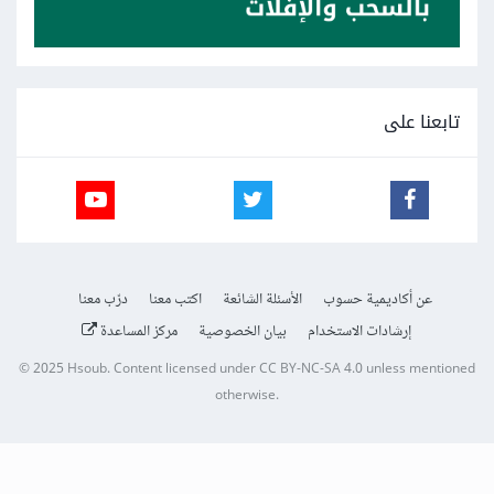
تابعنا على
عن أكاديمية حسوب
الأسئلة الشائعة
اكتب معنا
درّب معنا
إرشادات الاستخدام
بيان الخصوصية
مركز المساعدة
© 2025
Hsoub
.
Content licensed under
CC BY-NC-SA 4.0
unless mentioned
otherwise.