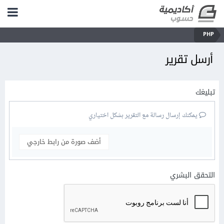
PHP
أرسل تقرير
تبليغك
يمكنك إرسال رسالة مع التقرير بشكل اختياري
أضف صورة من رابط خارجي
التحقق البشري