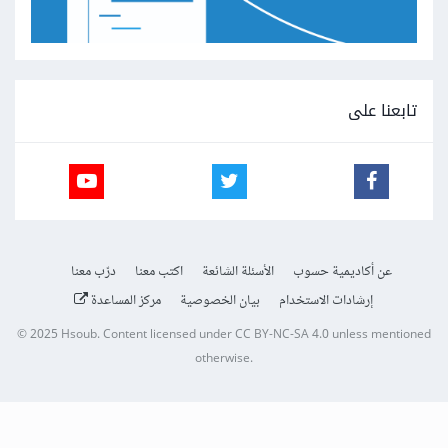
تابعنا على
عن أكاديمية حسوب
الأسئلة الشائعة
اكتب معنا
درّب معنا
إرشادات الاستخدام
بيان الخصوصية
مركز المساعدة
© 2025
Hsoub
.
Content licensed under
CC BY-NC-SA 4.0
unless mentioned
otherwise.