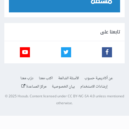
تابعنا على
عن أكاديمية حسوب
الأسئلة الشائعة
اكتب معنا
درّب معنا
إرشادات الاستخدام
بيان الخصوصية
مركز المساعدة
© 2025
Hsoub
.
Content licensed under
CC BY-NC-SA 4.0
unless mentioned
otherwise.