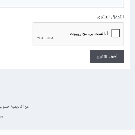
التحقق البشري
أضف التقرير
عن أكاديمية حسوب
se.