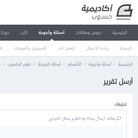
الرئيسية
دروس ومقالات
أسئلة وأجوبة
كتب
دورات
البرمجة
ريادة الأعمال
العمل الحر
التسويق والمبيعات
ال
الرئيسية
أسئلة وأجوبة
الأقسام
أسئلة البرمجة
علوم الحاسوب
م
أرسل تقرير
تبليغك
يمكنك إرسال رسالة مع التقرير بشكل اختياري