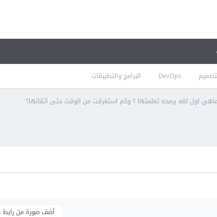
تصميم
DevOps
البرامج والتطبيقات
اهي اول لغه برمجه تعلمتها ؟ وكم استغرقت من الوقت حتى اتقانها؟
أضف صورة من رابط 