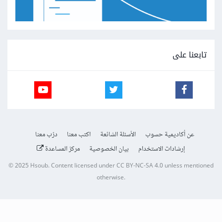
تابعنا على
عن أكاديمية حسوب
الأسئلة الشائعة
اكتب معنا
درّب معنا
إرشادات الاستخدام
بيان الخصوصية
مركز المساعدة
© 2025
Hsoub
.
Content licensed under
CC BY-NC-SA 4.0
unless mentioned
otherwise.