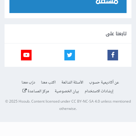
تابعنا على
عن أكاديمية حسوب
الأسئلة الشائعة
اكتب معنا
درّب معنا
إرشادات الاستخدام
بيان الخصوصية
مركز المساعدة
© 2025
Hsoub
.
Content licensed under
CC BY-NC-SA 4.0
unless mentioned
otherwise.