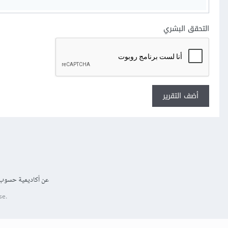
التحقق البشري
أضف التقرير
عن أكاديمية حسوب
se.