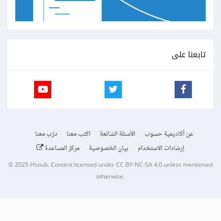
تابعنا على
عن أكاديمية حسوب
الأسئلة الشائعة
اكتب معنا
درّب معنا
إرشادات الاستخدام
بيان الخصوصية
مركز المساعدة
© 2025
Hsoub
.
Content licensed under
CC BY-NC-SA 4.0
unless mentioned
otherwise.