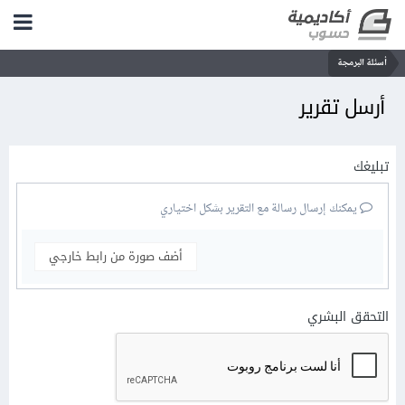
أسئلة البرمجة
أرسل تقرير
تبليغك
يمكنك إرسال رسالة مع التقرير بشكل اختياري
أضف صورة من رابط خارجي
التحقق البشري