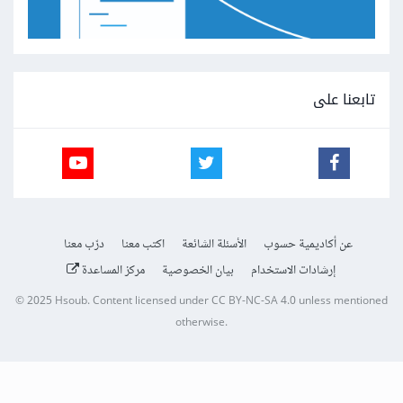
تابعنا على
عن أكاديمية حسوب
الأسئلة الشائعة
اكتب معنا
درّب معنا
إرشادات الاستخدام
بيان الخصوصية
مركز المساعدة
© 2025
Hsoub
.
Content licensed under
CC BY-NC-SA 4.0
unless mentioned
otherwise.