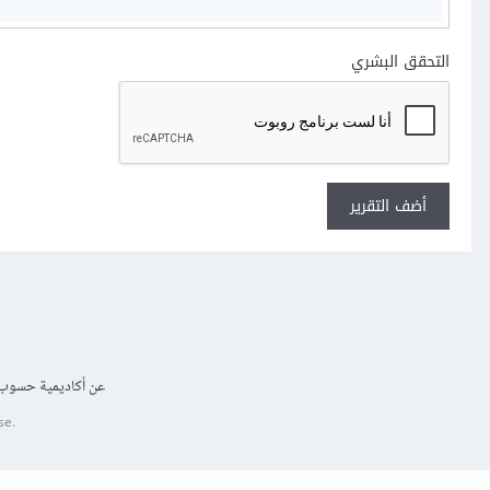
التحقق البشري
أضف التقرير
عن أكاديمية حسوب
se.