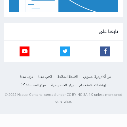
تابعنا على
عن أكاديمية حسوب
الأسئلة الشائعة
اكتب معنا
درّب معنا
إرشادات الاستخدام
بيان الخصوصية
مركز المساعدة
© 2025
Hsoub
.
Content licensed under
CC BY-NC-SA 4.0
unless mentioned
otherwise.