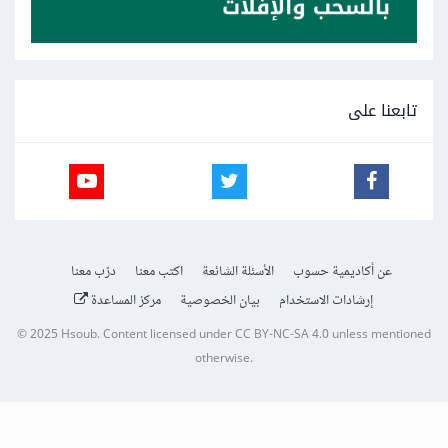
تابعنا على
عن أكاديمية حسوب
الأسئلة الشائعة
اكتب معنا
درّب معنا
إرشادات الاستخدام
بيان الخصوصية
مركز المساعدة
© 2025
Hsoub
.
Content licensed under
CC BY-NC-SA 4.0
unless mentioned
otherwise.