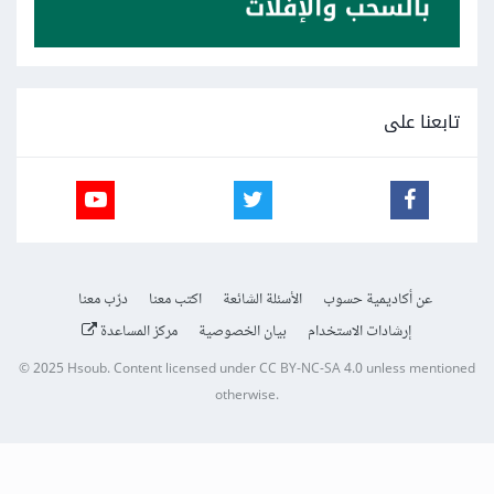
تابعنا على
عن أكاديمية حسوب
الأسئلة الشائعة
اكتب معنا
درّب معنا
إرشادات الاستخدام
بيان الخصوصية
مركز المساعدة
© 2025
Hsoub
.
Content licensed under
CC BY-NC-SA 4.0
unless mentioned
otherwise.