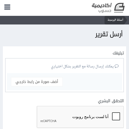
أسئلة البرمجة
أرسل تقرير
تبليغك
يمكنك إرسال رسالة مع التقرير بشكل اختياري
أضف صورة من رابط خارجي
التحقق البشري