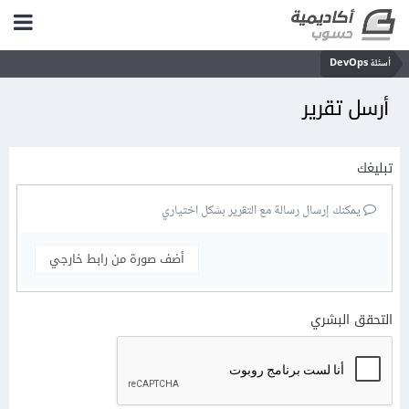
أسئلة DevOps
أرسل تقرير
تبليغك
يمكنك إرسال رسالة مع التقرير بشكل اختياري
أضف صورة من رابط خارجي
التحقق البشري