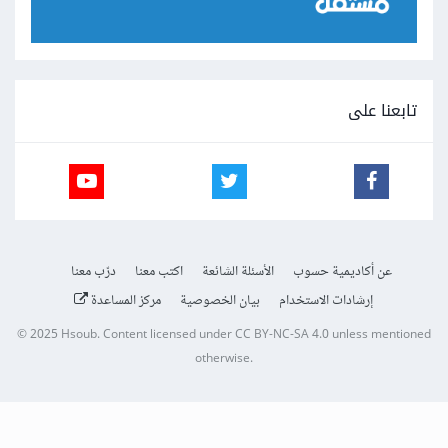
تابعنا على
عن أكاديمية حسوب
الأسئلة الشائعة
اكتب معنا
درّب معنا
إرشادات الاستخدام
بيان الخصوصية
مركز المساعدة
© 2025
Hsoub
.
Content licensed under
CC BY-NC-SA 4.0
unless mentioned
otherwise.