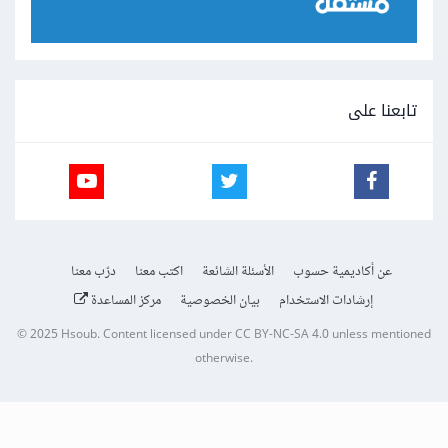
تابعنا على
عن أكاديمية حسوب
الأسئلة الشائعة
اكتب معنا
درّب معنا
إرشادات الاستخدام
بيان الخصوصية
مركز المساعدة
© 2025
Hsoub
.
Content licensed under
CC BY-NC-SA 4.0
unless mentioned
otherwise.