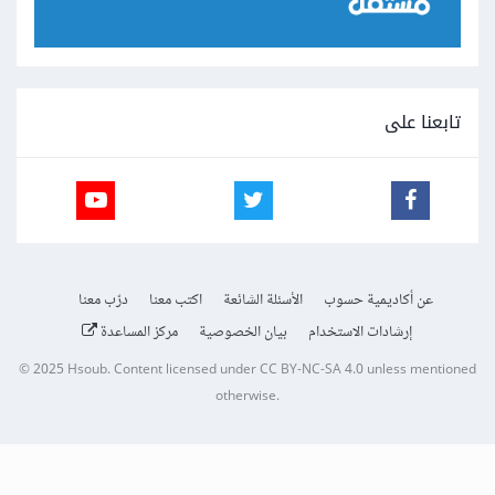
تابعنا على
عن أكاديمية حسوب
الأسئلة الشائعة
اكتب معنا
درّب معنا
إرشادات الاستخدام
بيان الخصوصية
مركز المساعدة
© 2025
Hsoub
.
Content licensed under
CC BY-NC-SA 4.0
unless mentioned
otherwise.