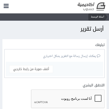
أسئلة البرمجة
أرسل تقرير
تبليغك
يمكنك إرسال رسالة مع التقرير بشكل اختياري
أضف صورة من رابط خارجي
التحقق البشري