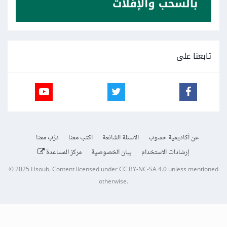
تابعنا على
عن أكاديمية حسوب
الأسئلة الشائعة
اكتب معنا
درّب معنا
إرشادات الاستخدام
بيان الخصوصية
مركز المساعدة
© 2025
Hsoub
.
Content licensed under
CC BY-NC-SA 4.0
unless mentioned
otherwise.