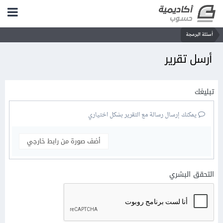
أسئلة البرمجة
أرسل تقرير
تبليغك
يمكنك إرسال رسالة مع التقرير بشكل اختياري
أضف صورة من رابط خارجي
التحقق البشري