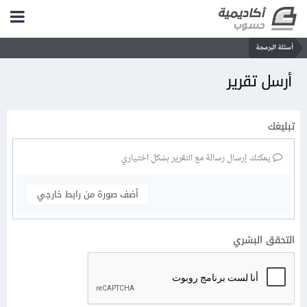
أسئلة البرمجة
أرسل تقرير
تبليغك
يمكنك إرسال رسالة مع التقرير بشكل اختياري
أضف صورة من رابط خارجي
التحقق البشري