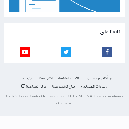
تابعنا على
عن أكاديمية حسوب
الأسئلة الشائعة
اكتب معنا
درّب معنا
إرشادات الاستخدام
بيان الخصوصية
مركز المساعدة
© 2025
Hsoub
.
Content licensed under
CC BY-NC-SA 4.0
unless mentioned
otherwise.