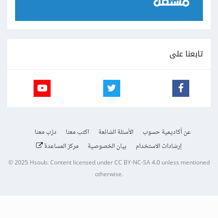
تابعنا على
عن أكاديمية حسوب
الأسئلة الشائعة
اكتب معنا
درّب معنا
إرشادات الاستخدام
بيان الخصوصية
مركز المساعدة
© 2025
Hsoub
.
Content licensed under
CC BY-NC-SA 4.0
unless mentioned
otherwise.