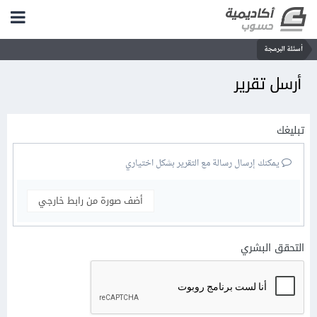
أسئلة البرمجة
أرسل تقرير
تبليغك
يمكنك إرسال رسالة مع التقرير بشكل اختياري
أضف صورة من رابط خارجي
التحقق البشري