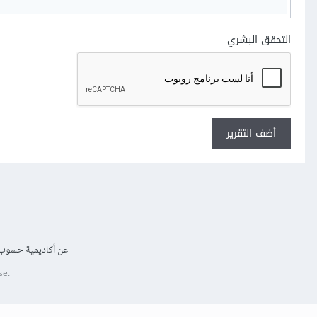
التحقق البشري
أضف التقرير
عن أكاديمية حسوب
se.