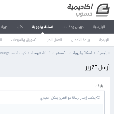
الرئيسية
دروس ومقالات
أسئلة وأجوبة
كتب
دورات
البرمجة
ريادة الأعمال
العمل الحر
التسويق والمبيعات
ال
الرئيسية
أسئلة وأجوبة
الأقسام
أسئلة البرمجة
كيف أحفظ strings من edit text في sqlite او shared prefences؟
أرسل تقرير
تبليغك
يمكنك إرسال رسالة مع التقرير بشكل اختياري