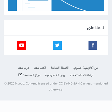
تابعنا على
عن أكاديمية حسوب
الأسئلة الشائعة
اكتب معنا
درّب معنا
إرشادات الاستخدام
بيان الخصوصية
مركز المساعدة
© 2025
Hsoub
.
Content licensed under
CC BY-NC-SA 4.0
unless mentioned
otherwise.