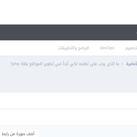
تصميم
DevOps
البرامج والتطبيقات
أمامية
ما الذي يجب علي تعلمه لكي أبدأ في تطوير المواقع بلغة php؟
أضف صورة من رابط 