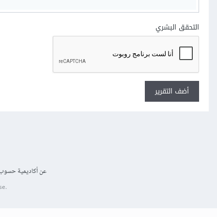
التحقق البشري
أضف التقرير
عن أكاديمية حسوب
se.