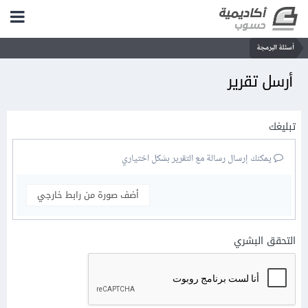
أسئلة البرمجة
أرسل تقرير
تبليغك
يمكنك إرسال رسالة مع التقرير بشكل اختياري
أضف صورة من رابط خارجي
التحقق البشري