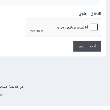
التحقق البشري
أضف التقرير
عن أكاديمية حسوب
se.