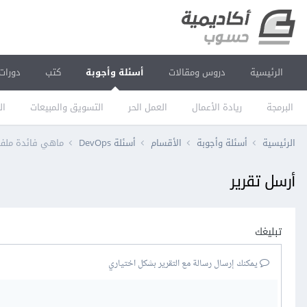
الرئيسية
دروس ومقالات
أسئلة وأجوبة
كتب
دورات
البرمجة
ريادة الأعمال
العمل الحر
التسويق والمبيعات
ال
الرئيسية
أسئلة وأجوبة
الأقسام
أسئلة DevOps
ماهي فائدة ملف htaccess. في خادوم ويب ache
أرسل تقرير
تبليغك
يمكنك إرسال رسالة مع التقرير بشكل اختياري