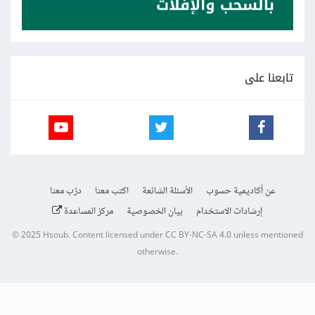
تابعنا على
عن أكاديمية حسوب
الأسئلة الشائعة
اكتب معنا
درّب معنا
إرشادات الاستخدام
بيان الخصوصية
مركز المساعدة
© 2025
Hsoub
.
Content licensed under
CC BY-NC-SA 4.0
unless mentioned
otherwise.