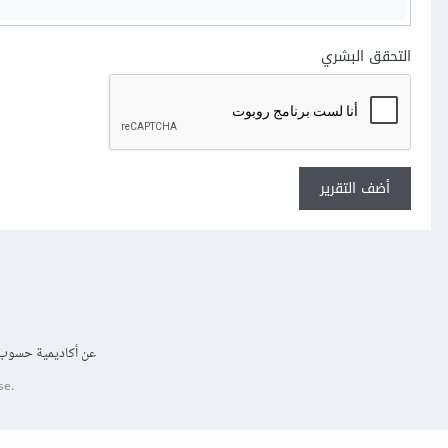
التحقق البشري
أضف التقرير
عن أكاديمية حسوب
se.