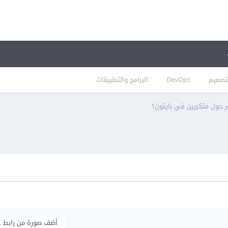
تصميم
DevOps
البرامج والتطبيقات
 حول متكررين في بايثون؟
أضف صورة من رابط 