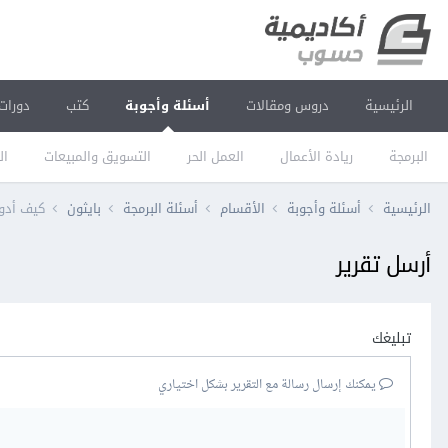
الرئيسية
دروس ومقالات
أسئلة وأجوبة
كتب
دورات
البرمجة
ريادة الأعمال
العمل الحر
التسويق والمبيعات
ال
الرئيسية
أسئلة وأجوبة
الأقسام
أسئلة البرمجة
بايثون
كيف أدور
أرسل تقرير
تبليغك
يمكنك إرسال رسالة مع التقرير بشكل اختياري