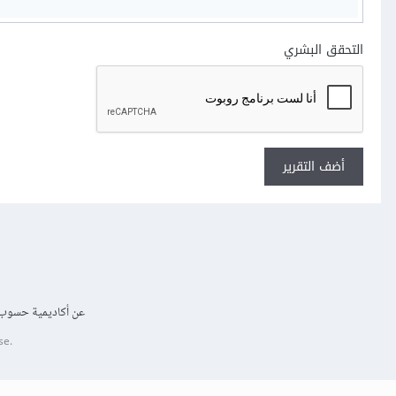
التحقق البشري
أضف التقرير
عن أكاديمية حسوب
se.