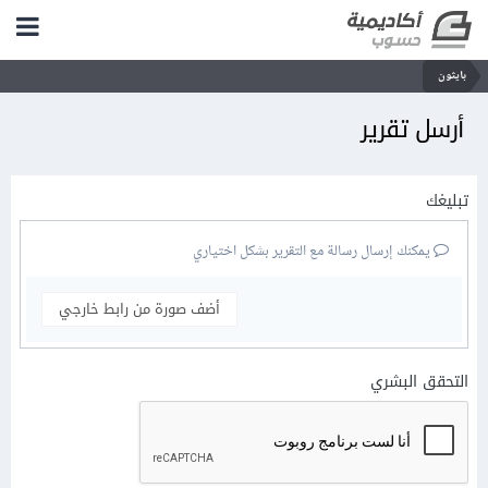
بايثون
أرسل تقرير
تبليغك
يمكنك إرسال رسالة مع التقرير بشكل اختياري
أضف صورة من رابط خارجي
التحقق البشري