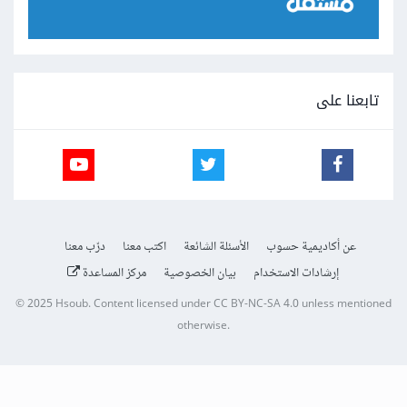
تابعنا على
عن أكاديمية حسوب
الأسئلة الشائعة
اكتب معنا
درّب معنا
إرشادات الاستخدام
بيان الخصوصية
مركز المساعدة
© 2025
Hsoub
.
Content licensed under
CC BY-NC-SA 4.0
unless mentioned
otherwise.