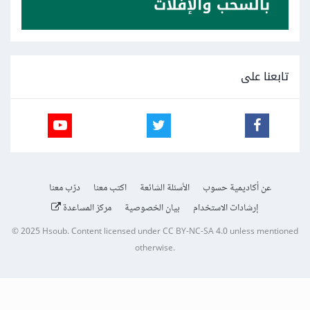
تابعنا على
عن أكاديمية حسوب
الأسئلة الشائعة
اكتب معنا
درّب معنا
إرشادات الاستخدام
بيان الخصوصية
مركز المساعدة
© 2025
Hsoub
.
Content licensed under
CC BY-NC-SA 4.0
unless mentioned
otherwise.