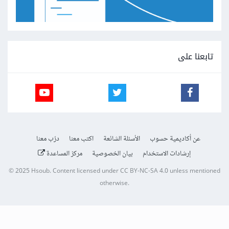
تابعنا على
عن أكاديمية حسوب
الأسئلة الشائعة
اكتب معنا
درّب معنا
إرشادات الاستخدام
بيان الخصوصية
مركز المساعدة
© 2025
Hsoub
.
Content licensed under
CC BY-NC-SA 4.0
unless mentioned
otherwise.