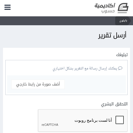
بايثون
أرسل تقرير
تبليغك
يمكنك إرسال رسالة مع التقرير بشكل اختياري
أضف صورة من رابط خارجي
التحقق البشري