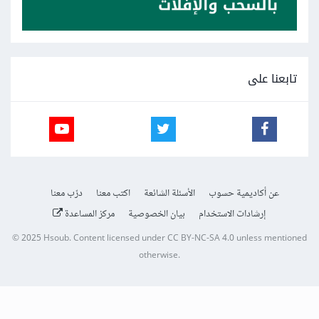
تابعنا على
عن أكاديمية حسوب
الأسئلة الشائعة
اكتب معنا
درّب معنا
إرشادات الاستخدام
بيان الخصوصية
مركز المساعدة
© 2025
Hsoub
.
Content licensed under
CC BY-NC-SA 4.0
unless mentioned
otherwise.