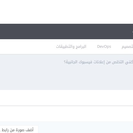
تصميم
DevOps
البرامج والتطبيقات
ني التخلص من إعلانات فيسبوك الجانبية؟
أضف صورة من رابط 