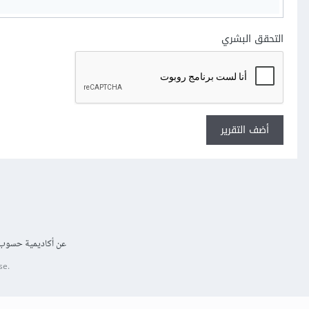
التحقق البشري
أضف التقرير
عن أكاديمية حسوب
se.