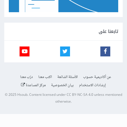
تابعنا على
عن أكاديمية حسوب
الأسئلة الشائعة
اكتب معنا
درّب معنا
إرشادات الاستخدام
بيان الخصوصية
مركز المساعدة
© 2025
Hsoub
.
Content licensed under
CC BY-NC-SA 4.0
unless mentioned
otherwise.