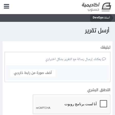
أسئلة DevOps
أرسل تقرير
تبليغك
يمكنك إرسال رسالة مع التقرير بشكل اختياري
أضف صورة من رابط خارجي
التحقق البشري