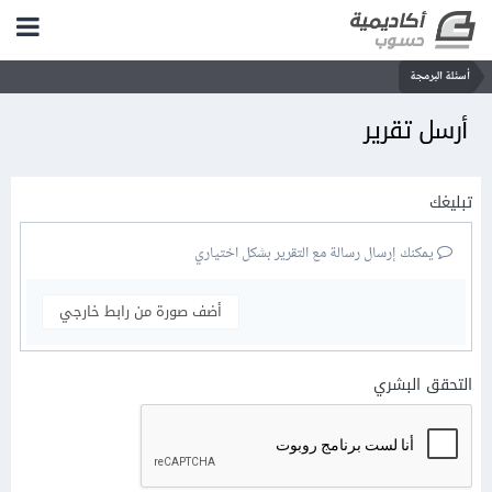
أسئلة البرمجة
أرسل تقرير
تبليغك
يمكنك إرسال رسالة مع التقرير بشكل اختياري
أضف صورة من رابط خارجي
التحقق البشري