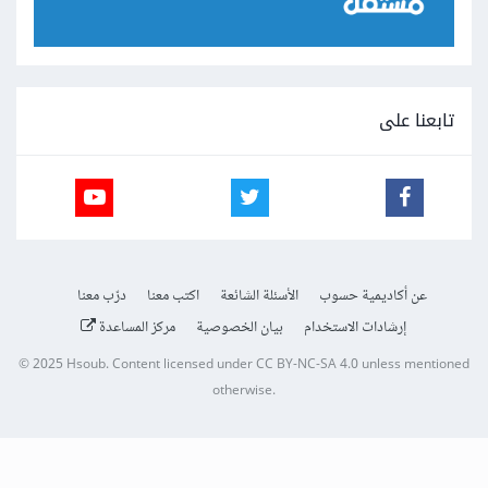
تابعنا على
عن أكاديمية حسوب
الأسئلة الشائعة
اكتب معنا
درّب معنا
إرشادات الاستخدام
بيان الخصوصية
مركز المساعدة
© 2025
Hsoub
.
Content licensed under
CC BY-NC-SA 4.0
unless mentioned
otherwise.